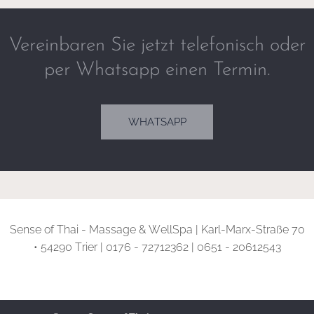
Vereinbaren Sie jetzt telefonisch oder
per Whatsapp einen Termin.
WHATSAPP
Sense of Thai - Massage & WellSpa | Karl-Marx-Straße 70
• 54290 Trier | 0176 - 72712362 | 0651 - 20612543